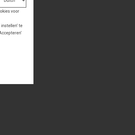
ookies voor
nstellen’ te
‘Accepteren’