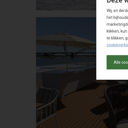
Deze w
Wij, en der
het bijhoud
marketingdo
klikken, ku
te klikken,
cookieverkl
Alle co